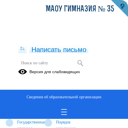
МАОУ ГИМНАЗИЯ № 35
Написать письмо
Государственная итоговая
Версия для слабовидящих
аттестация
Государственная
Государственная
Медаль «За
итоговая
итоговая
особые
Сведения об образовательной организации
аттестация
аттестация 9
успехи в
11 класс
класс (ОГЭ)
учении»
(ЕГЭ)
Государственная
Порядок