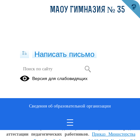
МАОУ ГИМНАЗИЯ № 35
Написать письмо
Аттестация педагогических
Версия для слабовидящих
работников
Электронное
Чек-лист
портфолио
аттестующегося
Сведения об образовательной организации
педагога
педагога
С 1 сентября 2023 года вступил в силу новый
Порядок
аттестации педагогических работников.
Приказ Министерства