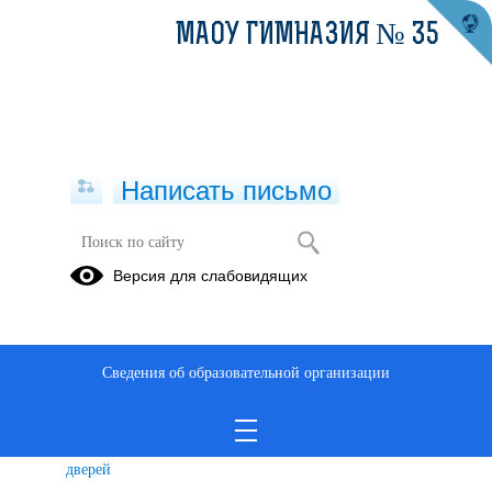
МАОУ ГИМНАЗИЯ № 35
Написать письмо
Профессиональное
Версия для слабовидящих
самоопределение
Информация
Информация
Куда пойти
для
для
учиться?
Сведения об образовательной организации
обучающихся
родителей
Дни
открытых
дверей