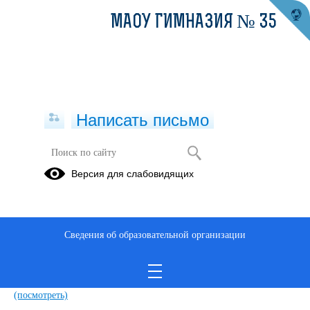
МАОУ ГИМНАЗИЯ № 35
Написать письмо
Правила безопасности для детей
Версия для слабовидящих
29.01.2026
Дети обязательно должны знать, как вести себя в экстремальных
ситуациях, когда их жизни и здоровью угрожает опасность.
Сведения об образовательной организации
Правила безопасности для детей.pdf
(скачать)
(посмотреть)
Восемь правил моей безопасности.pdf
(скачать)
(посмотреть)