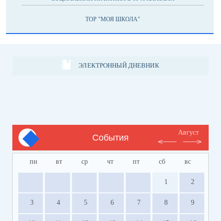
ТОР "МОЯ ШКОЛА"
ЭЛЕКТРОННЫЙ ДНЕВНИК
Август
События
пн
вт
ср
чт
пт
сб
вс
1
2
3
4
5
6
7
8
9