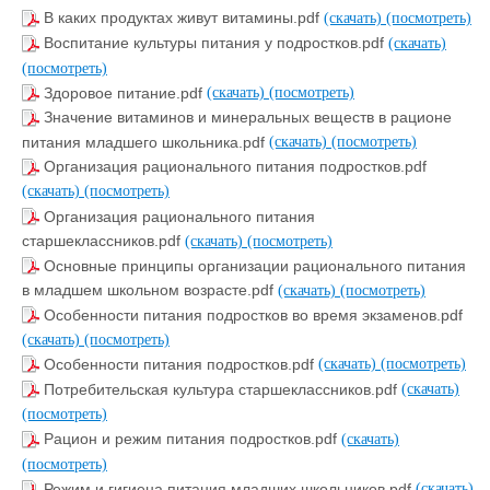
В каких продуктах живут витамины.pdf
(скачать)
(посмотреть)
Воспитание культуры питания у подростков.pdf
(скачать)
(посмотреть)
Здоровое питание.pdf
(скачать)
(посмотреть)
Значение витаминов и минеральных веществ в рационе
питания младшего школьника.pdf
(скачать)
(посмотреть)
Организация рационального питания подростков.pdf
(скачать)
(посмотреть)
Организация рационального питания
старшеклассников.pdf
(скачать)
(посмотреть)
Основные принципы организации рационального питания
в младшем школьном возрасте.pdf
(скачать)
(посмотреть)
Особенности питания подростков во время экзаменов.pdf
(скачать)
(посмотреть)
Особенности питания подростков.pdf
(скачать)
(посмотреть)
Потребительская культура старшеклассников.pdf
(скачать)
(посмотреть)
Рацион и режим питания подростков.pdf
(скачать)
(посмотреть)
Режим и гигиена питания младших школьников.pdf
(скачать)