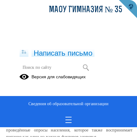
МАОУ ГИМНАЗИЯ № 35
Написать письмо
"Разговор о правильном питании"
Версия для слабовидящих
26.02.2026
О программе, конкурсы
Полезные статьи
Сведения об образовательной организации
Питание является одним из главнейших факторов, влияющих на
здоровье населения. Об этом говорят научные данные и
проведённые опросы населения, которое также воспринимает
питание как один из важных факторов здоровья.